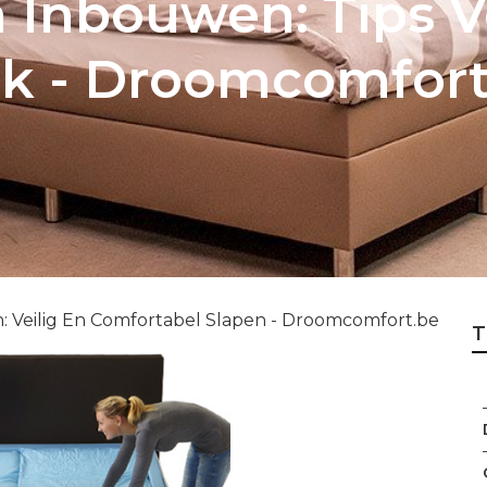
Inbouwen: Tips V
k - Droomcomfort.
 Veilig En Comfortabel Slapen - Droomcomfort.be
T