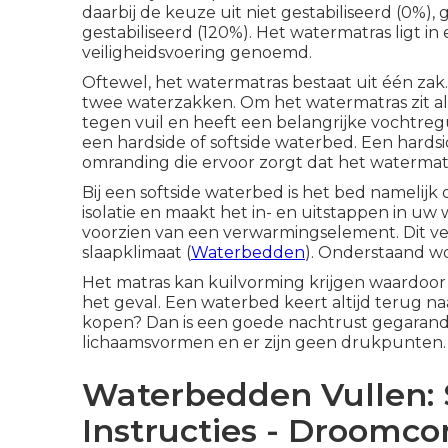
daarbij de keuze uit niet gestabiliseerd (0%),
gestabiliseerd (120%). Het
watermatras
ligt i
veiligheidsvoering genoemd.
Oftewel, het watermatras bestaat uit één zak.
twee waterzakken. Om het watermatras zit al
tegen vuil en heeft een belangrijke vochtreg
een hardside of softside waterbed. Een hard
omranding die ervoor zorgt dat het watermatra
Bij een softside waterbed is het bed nameli
isolatie en maakt het in- en uitstappen in uw
voorzien van een verwarmingselement. Dit 
slaapklimaat (
Waterbedden
). Onderstaand w
Het matras kan kuilvorming krijgen waardoor u
het geval. Een waterbed keert altijd terug n
kopen? Dan is een goede nachtrust gegarand
lichaamsvormen en er zijn geen drukpunten.
Waterbedden Vullen: 
Instructies - Droomco