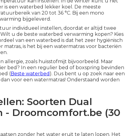
emperatuur kan instellen. In de winter kunt u het
r is een waterbed lekker koel. De meeste
uurbereik van 20 tot 36 °C. Bij een mono
warming bijgeleverd.
ur individueel instellen, doordat er altijd twee
Wilt u de beste waterbed verwarming kopen? Kies
ordeel van een waterbed is dat het zeer hygiënisch
er matras, is het bij een watermatras voor bacteriën
len.
allergie, zoals huisstofmijt bijvoorbeeld. Maar
lier bed? In een regulier bed of boxspring bevinden
bed (
Beste waterbed
). Dus bent u op zoek naar een
Kies dan voor een watermatras! Onderstaand worden
llen: Soorten Dual
 - Droomcomfort.be (30
aatsen zonder het water eruit te laten lopen. Het