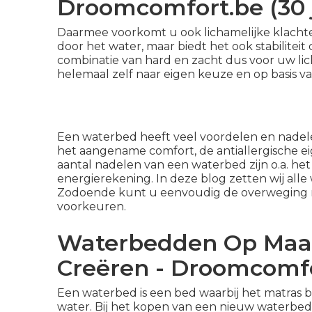
Droomcomfort.be (30 j
Daarmee voorkomt u ook lichamelijke klachte
door het water, maar biedt het ook stabiliteit 
combinatie van hard en zacht dus voor uw lic
helemaal zelf naar eigen keuze en op basis va
Een
waterbed
heeft veel voordelen en nadel
het aangename comfort, de antiallergische 
aantal nadelen van een waterbed zijn o.a. he
energierekening. In deze blog zetten wij alle
Zodoende kunt u eenvoudig de overweging m
voorkeuren.
Waterbedden Op Maat
Creëren - Droomcomfor
Een waterbed is een bed waarbij het matras be
water. Bij het kopen van een nieuw waterbed k