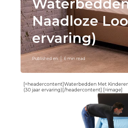
Waterbedden 
Naadloze Loo
ervaring)
Published en
6 min read
[=headercontent]Waterbedden Met Kinderen:
(30 jaar ervaring)[/headercontent] [=image]