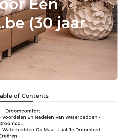
oor Een
be (30 jaar
able of Contents
–
Droomcomfort
–
Voordelen En Nadelen Van Waterbedden -
Droomco...
–
Waterbedden Op Maat: Laat Je Droombed
Creëren ...