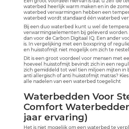
Een groot voordeel hiervan is dat u zelf de t
waterbed heerlijk warm maken en in de zome
waterbed verwarmingen
hebben een temperat
waterbed wordt standaard één waterbed ver
Bij een duo waterbed kunt u wel de temperatu
verwarmingselementen bij geleverd worden. 
dan voor de
Carbon Digitaal IQ
. Een ander vo
is. In vergelijking met een boxspring of reguli
en huisstofmijt niet mogelijk om zich te neste
Dit is een groot voordeel voor mensen met een 
hoeveel huisstofmijt bevindt zich in een regu
zich gemiddeld tot wel tien miljoen mijten in 
anti allergisch of anti huisstofmijt matras? 
alle nadelen van een waterbed toegelicht
Waterbedden Voor Ste
Comfort Waterbedden
jaar ervaring)
Het is niet mogelijk om een waterbed te verpl