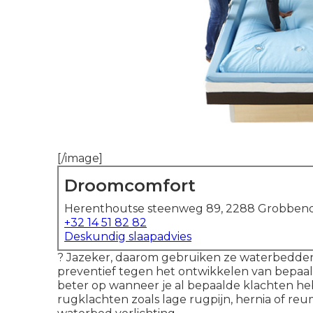
[/image]
Droomcomfort
Herenthoutse steenweg 89, 2288 Grobbend
+32 14 51 82 82
Deskundig slaapadvies
? Jazeker, daarom gebruiken ze waterbedden 
preventief tegen het ontwikkelen van bepaald
beter op wanneer je al bepaalde klachten he
rugklachten zoals lage rugpijn, hernia of re